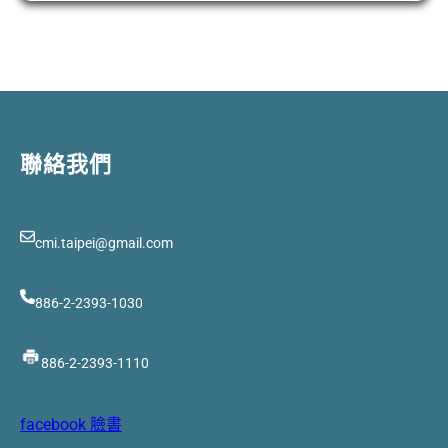
聯絡我們
cmi.taipei@gmail.com
886-2-2393-1030
886-2-2393-1110
facebook 臉書