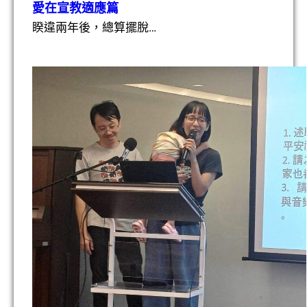
愛在宣教適應篇
睽違兩年後，總算擺脫…