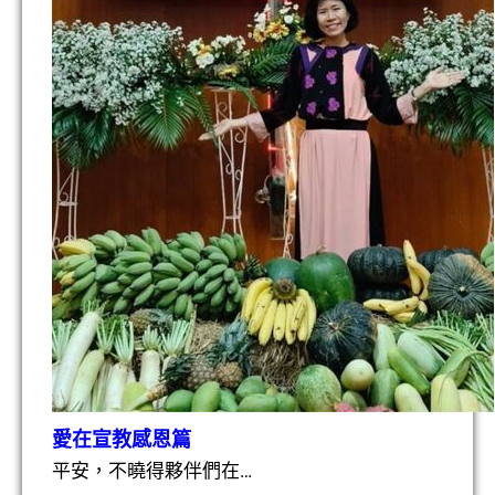
愛在宣教感恩篇
平安，不曉得夥伴們在…