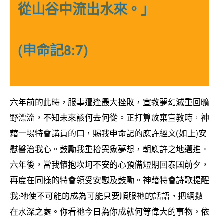
從山谷中流出水來。」
(申命記8:7)
六年前的此時，服事遭逢最大挫敗，宣教夢幻滅重回曠
野漂流，不知未來該何去何從。正打算放棄宣教時，神
藉一場特會講員的口，賜我申命記的應許經文(如上)安
慰醫治我心。鼓勵我重拾異象夢想，朝應許之地邁進。
六年後，當我懷抱坎坷不安的心預備短期回泰國前夕，
再度在同樣的特會領受安慰及鼓勵。神藉特會詩歌提醒
我:祂使不可能的成為可能只要順服祂的話語，把網撒
在水深之處。你看祂今日為你成就何等偉大的事物。依