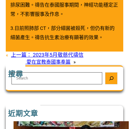
排尿困難。禱告在泰國服事期間，神經功能穩定正
常，不影響服事及作息。
3.日前照肺部 CT，部分細菌被殺死，但仍有新的
細菌產生。禱告抗生素治療有顯著的效果。
«
上一篇：
2023年5月敬慈代禱信
下一篇：
愛在宣教泰國事奉篇
»
搜尋
S
e
a
r
c
h
近期文章