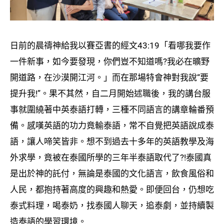
日前的晨禱神給我以賽亞書的經文43:19「看哪我要作
一件新事，如今要發現，你們豈不知道嗎?我必在曠野
開道路，在沙漠開江河。」而在那場特會神對我說“要
提升我!”。果不其然，自二月開始述職後，我的講台服
事就圍繞著中英泰語打轉，三種不同語言的講章輪番預
備。感嘆英語的功力竟輸泰語，常不自覺把英語說成泰
語，讓人啼笑皆非。想不到過去十多年的英語教學及海
外求學，竟被在泰國所學的三年半泰語取代了?!泰國真
是出於神的託付，無論是泰國的文化語言，飲食風俗和
人民，都抱持著高度的興趣和熱愛。即便回台，仍想吃
泰式料理，喝泰奶，找泰國人聊天，追泰劇，並持續製
造泰語的學習環境。