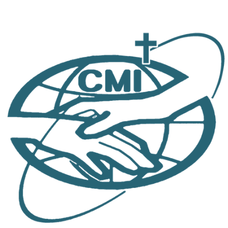
跳
至
主
要
內
容