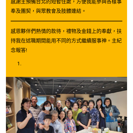
感謝主預備台北的短暫住處，方便我能參與各樣事
奉及團契，與眾教會及肢體連結。
感恩夥伴們熱情的款待，禮物及金錢上的奉獻，扶
持我在述職期間能用不同的方式繼續服事神。主紀
念報答!