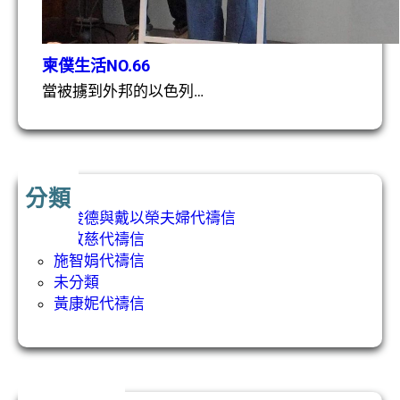
柬僕生活NO.66
當被擄到外邦的以色列…
分類
吳俊德與戴以榮夫婦代禱信
張敬慈代禱信
施智娟代禱信
未分類
黃康妮代禱信