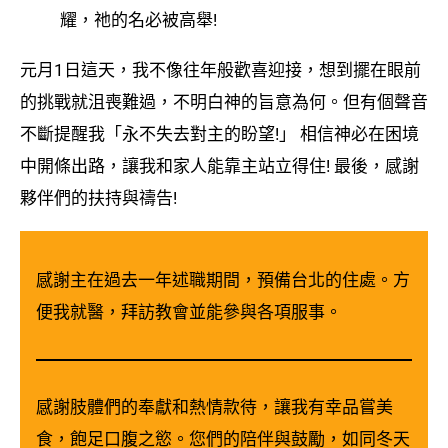
耀，祂的名必被高舉!
元月1日這天，我不像往年般歡喜迎接，想到擺在眼前
的挑戰就沮喪難過，不明白神的旨意為何。但有個聲音
不斷提醒我「永不失去對主的盼望!」 相信神必在困境
中開條出路，讓我和家人能靠主站立得住! 最後，感謝
夥伴們的扶持與禱告!
感謝主在過去一年述職期間，預備台北的住處。方
便我就醫，拜訪教會並能參與各項服事。
感謝肢體們的奉獻和熱情款待，讓我有幸品嘗美
食，飽足口腹之慾。您們的陪伴與鼓勵，如同冬天