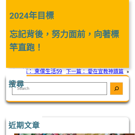
2024年目標
忘記背後，努力面前，向著標
竿直跑！
«
上一篇：
柬僕生活59
下一篇：
愛在宣教神蹟篇
»
搜尋
S
e
a
r
c
h
近期文章