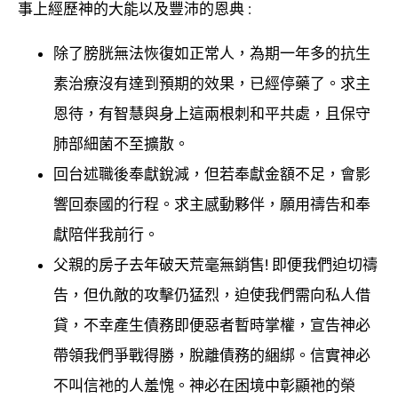
事上經歷神的大能以及豐沛的恩典 :
除了膀胱無法恢復如正常人，為期一年多的抗生
素治療沒有達到預期的效果，已經停藥了。求主
恩待，有智慧與身上這兩根刺和平共處，且保守
肺部細菌不至擴散。
回台述職後奉獻銳減，但若奉獻金額不足，會影
響回泰國的行程。求主感動夥伴，願用禱告和奉
獻陪伴我前行。
父親的房子去年破天荒毫無銷售! 即便我們迫切禱
告，但仇敵的攻擊仍猛烈，迫使我們需向私人借
貸，不幸產生債務即便惡者暫時掌權，宣告神必
帶領我們爭戰得勝，脫離債務的綑綁。信實神必
不叫信祂的人羞愧。神必在困境中彰顯祂的榮