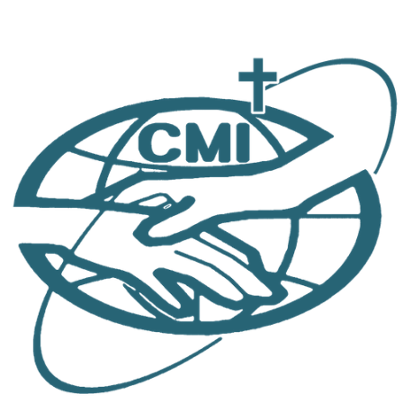
跳
至
主
要
內
容