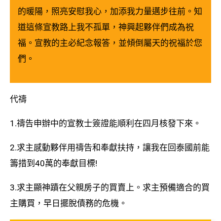
的暖陽，照亮安慰我心，加添我力量邁步往前。知
道這條宣教路上我不孤單，神興起夥伴們成為祝
福。宣教的主必紀念報答，並傾倒屬天的祝福於您
們。
代禱
1.禱告申辦中的宣教士簽證能順利在四月核發下來。
2.求主感動夥伴用禱告和奉獻扶持，讓我在回泰國前能
籌措到40萬的奉獻目標!
3.求主顯神蹟在父親房子的買賣上。求主預備適合的買
主購買，早日擺脫債務的危機。