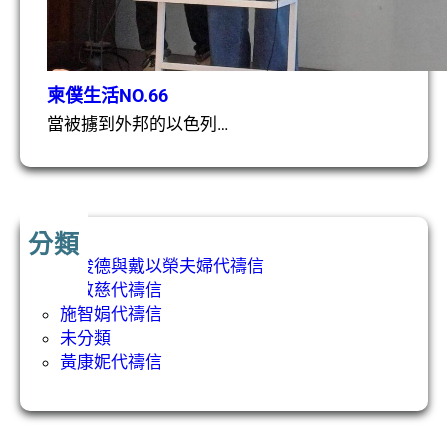
柬僕生活NO.66
當被擄到外邦的以色列…
分類
吳俊德與戴以榮夫婦代禱信
張敬慈代禱信
施智娟代禱信
未分類
黃康妮代禱信