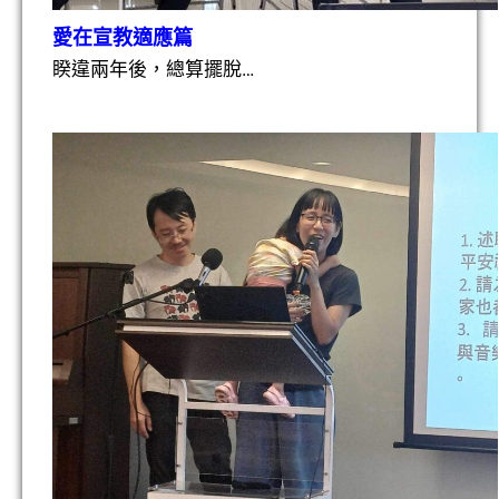
愛在宣教適應篇
睽違兩年後，總算擺脫…