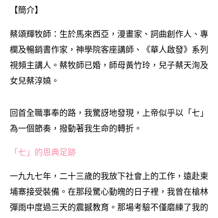
【簡介】
蔡頌輝牧師：生於馬來西亞，漫畫家、詞曲創作人、專
欄及暢銷書作家，神學院客座講師、《華人啟發》系列
視頻主講人。蔡牧師已婚，師母黃竹玲，兒子蔡天洵及
女兒蔡淳嬈。
回首全職事奉的路，我驚訝地發現，上帝似乎以「七」
為一個節奏，撥動著我生命的轉折。
「七」的恩典足跡
一九九七年，二十三歲的我放下社會上的工作，遠赴柬
埔寨接受裝備。在那段驚心動魄的日子裡，我曾在槍林
彈雨中度過三天的震撼教育。那場考驗不僅磨練了我的