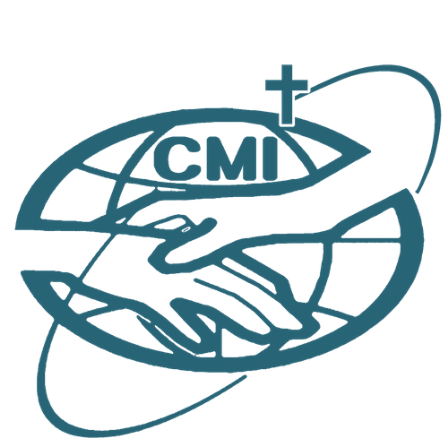
跳
至
主
要
內
容