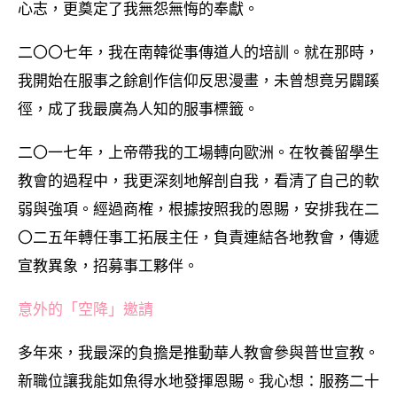
心志，更奠定了我無怨無悔的奉獻。
二〇〇七年，我在南韓從事傳道人的培訓。就在那時，
我開始在服事之餘創作信仰反思漫畫，未曾想竟另闢蹊
徑，成了我最廣為人知的服事標籤。
二〇一七年，上帝帶我的工場轉向歐洲。在牧養留學生
教會的過程中，我更深刻地解剖自我，看清了自己的軟
弱與強項。經過商榷，根據按照我的恩賜，安排我在二
〇二五年轉任事工拓展主任，負責連結各地教會，傳遞
宣教異象，招募事工夥伴。
意外的「空降」邀請
多年來，我最深的負擔是推動華人教會參與普世宣教。
新職位讓我能如魚得水地發揮恩賜。我心想：服務二十