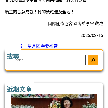
會長交接感恩聚會的時間與地點，將另行公告。
願主的旨意成就！祂的榮耀遍及全地！
國際關懷協會 國際董事會 敬啟
2026/02/15
«
上一篇：
星月國需要福音
搜尋
S
e
a
r
c
h
近期文章