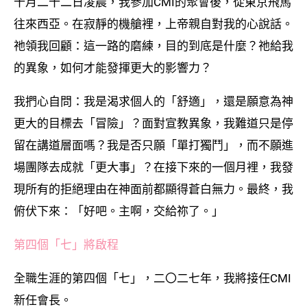
十月二十二日凌晨，我參加CMI的聚會後，從東京飛馬
往來西亞。在寂靜的機艙裡，上帝親自對我的心說話。
祂領我回顧：這一路的磨練，目的到底是什麼？祂給我
的異象，如何才能發揮更大的影響力？
我捫心自問：我是渴求個人的「舒適」，還是願意為神
更大的目標去「冒險」？面對宣教異象，我難道只是停
留在講道層面嗎？我是否只願「單打獨鬥」，而不願進
場團隊去成就「更大事」？在接下來的一個月裡，我發
現所有的拒絕理由在神面前都顯得蒼白無力。最終，我
俯伏下來：「好吧。主啊，交給祢了。」
第四個「七」將啟程
全職生涯的第四個「七」，二〇二七年，我將接任CMI
新任會長。