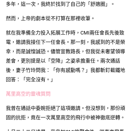
多年，這一次，我終於找到了自己的「舒適圈」。
然而，上帝的劇本從不打算在那裡收筆。
就在我準備全力投入拓展工作時，CMI兩任會長先後致
電，邀請我接任下一任會長。那一刻，我感到的不是榮
幸，而是誠惶誠恐。儘管宣教路長，但我從未奢望領導
差會，更別提是以「空降」之姿承擔重任。兩次通話
後，妻子竹玲問我：「你有感動嗎？」我都斬釘截鐵地
回答：「完全沒有。」
萬里高空的靈魂質問
我曾在通話中委婉拒絕了這項邀請。但沒想到，那份頑
固的抗拒，竟在一次萬里高空的飛行中被神徹底逆轉。