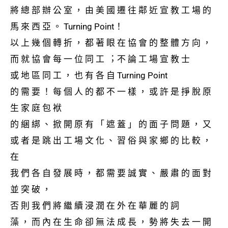
將 總 部 辦 公 室 ， 由 美 國 遷 往 鄰 近 宣 教 ⼯ 場 的
⾺ 來 西 亞 。 Turning Point！
以 上 幾 個 轉 折 ， 都 著 眼 在 協 會 的 整 體 ⽅ 向 ，
⽽ 就 協 會 每 ⼀ 位 同 ⼯ ︔ 不 論 ⼯ 場 宣 教 ⼠
或 地 區 同 ⼯ ， 也 有 各 ⾃ Turning Point
的 需 要 ！ 每 個 ⼈ 的 都 不 ⼀ 樣 ， 或 許 是 掙 脫 原
⽣ 家 庭 包 袱
的 綑 綁 、 掀 開 原 有 「 遮 蓋 」 的 ⾯ ⼦ 問 題 ， 又
或 者 是 跳 出 ⼯ 場 ⽂ 化 、 習 俗 與 家 鄉 的 比 較 ，
在
我 們 各 ⾃ 發 展 時 ， 都 需 要 誠 實 、 嚴 肅 的 ⾯ 對
並 突 破 ，
否 則 我 們 將 繼 續 浸 潤 在 外 在 華 麗 的 詞
藻 ， ⽽ 內 在 ⽣ 命 卻 無 法 成 長 ， 勢 將 失 去 ⼀ 開