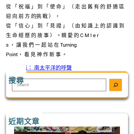
從 「 祝 福 」 到 「 使 命 」 （ ⾛ 出 舊 有 的 舒 適 區
迎 向 前 ⽅ 的挑 戰 ） ，
從 「 信 ⼼ 」 到 「 ⾒ 證 」 （ 由 知 識 上 的 認 識 到
⽣ 命 經 歷 的 故 事 ） 。親 愛 的 C M I e r
s ， 讓 我 們 ⼀ 起 站 在 Turning
Point， 看 ⾒ 神 作 新 事 。
«
上一篇：
南太平洋的呼聲
搜尋
S
e
a
r
c
h
近期文章