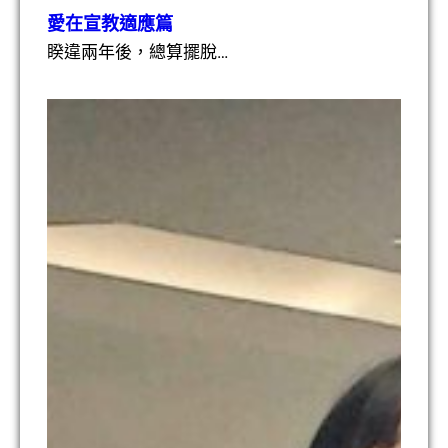
愛在宣教適應篇
睽違兩年後，總算擺脫…