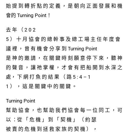
始 提 到 轉 折 點 的 定 義 ， 是 朝 向 正 ⾯ 發 展 和 機
會的 Turning Point！
去 年 （ 2 0 2
5 ） ⼗ ⽉ 協 會 的 總 幹 事 及 總 ⼯ 場 主 任 年 度 會
議 裡 ， 曾 有 機 會 分 享 到 Turning Point
是 神 的 邀 請 ， 在 關 鍵 時 刻 願 意 停 下 來 ， 聽 神
的 聲 ⾳ ， 讓 祂 掌 權 ， 才 會 有 把 船 開 到 ⽔ 深 之
處， 下 網 打 ⿂ 的 結 果 （ 路 5 : 4 – 1
1 ） ， 這 是 關 鍵 中 的 關 鍵 。
Turning Point
幫 助 協 會 ， 也 幫 助 我 們 協 會 每 ⼀ 位 同 ⼯ ， 可
以 ：從 「 危 機 」 到 「 契 機 」 （ 約 瑟
被 賣 的 危 機 到 拯 救 家 族 的 契 機 ） ，