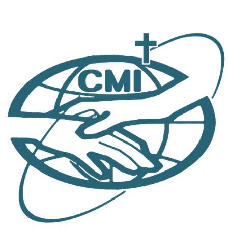
跳
至
主
要
內
容