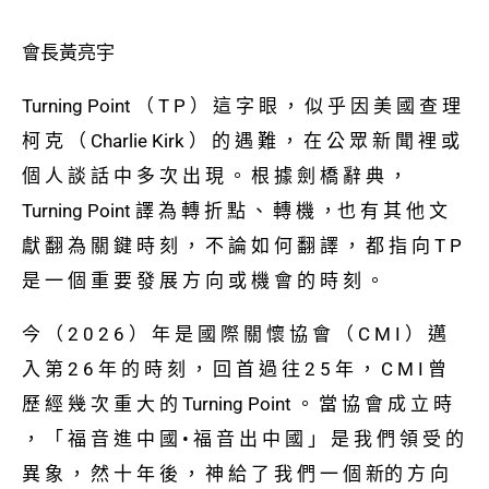
會長黃亮宇
Turning Point （ T P ） 這 字 眼 ， 似 乎 因 美 國 查 理
柯 克 （ Charlie Kirk ） 的 遇 難 ， 在 公 眾 新 聞 裡 或
個 ⼈ 談 話 中 多 次 出 現 。 根 據 劍 橋 辭 典 ，
Turning Point 譯 為 轉 折 點 、 轉 機 ，也 有 其 他 ⽂
獻 翻 為 關 鍵 時 刻 ， 不 論 如 何 翻 譯 ， 都 指 向 T P
是 ⼀ 個 重 要 發 展 ⽅ 向 或 機 會 的 時 刻 。
今 （ 2 0 2 6 ） 年 是 國 際 關 懷 協 會 （ C M I ） 邁
入 第 2 6 年 的 時 刻 ， 回 ⾸ 過 往 2 5 年 ， C M I 曾
歷 經 幾 次 重 ⼤ 的 Turning Point 。 當 協 會 成 ⽴ 時
， 「 福 ⾳ 進 中 國 • 福 ⾳ 出 中 國 」 是 我 們 領 受 的
異 象 ， 然 ⼗ 年 後 ， 神 給 了 我 們 ⼀ 個 新的 ⽅ 向