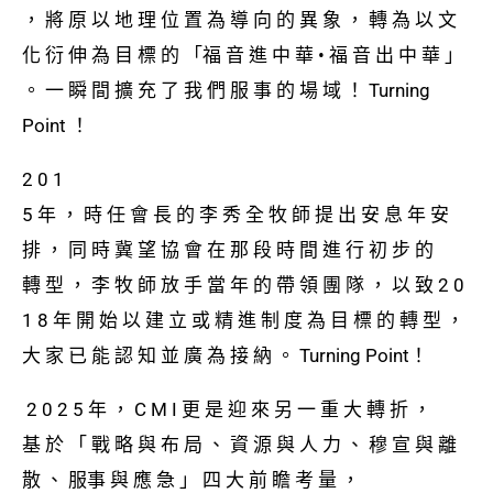
， 將 原 以 地 理 位 置 為 導 向 的 異 象 ， 轉 為 以 ⽂
化 衍 伸 為 ⽬ 標 的 「福 ⾳ 進 中 華 • 福 ⾳ 出 中 華 」
。 ⼀ 瞬 間 擴 充 了 我 們 服 事 的 場 域 ！ Turning
Point ！
2 0 1
5 年 ， 時 任 會 長 的 李 秀 全 牧 師 提 出 安 息 年 安
排 ， 同 時 冀 望 協 會 在 那 段 時 間 進 ⾏ 初 步 的
轉 型 ， 李 牧 師 放 ⼿ 當 年 的 帶 領 團 隊 ， 以 致 2 0
1 8 年 開 始 以 建 ⽴ 或 精 進 制 度 為 ⽬ 標 的 轉 型 ，
⼤ 家 已 能 認 知 並 廣 為 接 納 。 Turning Point！
2 0 2 5 年 ， C M I 更 是 迎 來 另 ⼀ 重 ⼤ 轉 折 ，
基 於 「 戰 略 與 布 局 、 資 源 與 ⼈ ⼒ 、 穆 宣 與 離
散 、 服事 與 應 急 」 四 ⼤ 前 瞻 考 量 ，