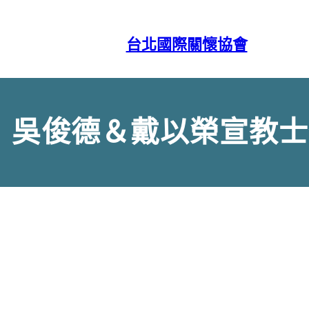
跳
至
主
台北國際關懷協會
要
內
容
吳俊德＆戴以榮宣教士