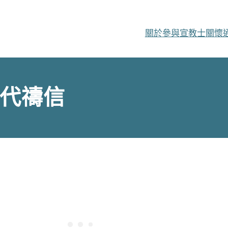
關於
參與
宣教士
關懷
代禱信