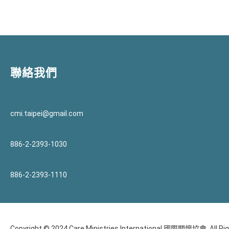
聯絡我們
cmi.taipei@gmail.com
886-2-2393-1030
886-2-2393-1110
Copyright © 2024 Care Ministries International 國際關懷協會. All Rig