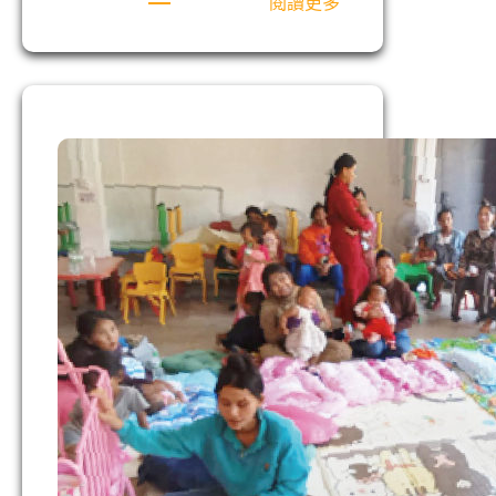
:
閱讀更多
像
樹
栽
在
溪
水
旁
──
日
本
CMI
的
異
象
與
事
工
分