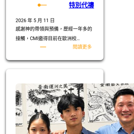
特別代禱
2026 年 5 月 11 日
感謝神的帶領與預備，歷經一年多的
接觸，CMI邀得目前在歐洲校…
:
閱讀更多
特
別
代
禱