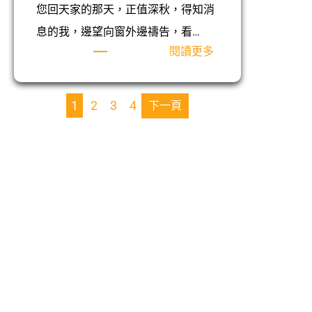
您回天家的那天，正值深秋，得知消
息的我，邊望向窗外邊禱告，看…
:
閱讀更多
寧
靜
的
1
2
3
4
下一頁
綻
放
滿
溢
的
馨
⾹