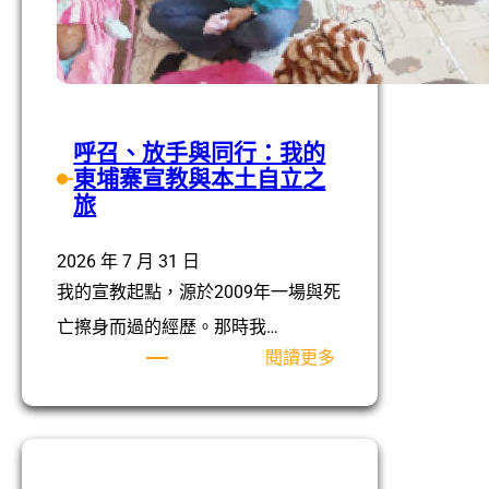
享
呼召、放手與同行：我的
東埔寨宣教與本土自立之
旅
2026 年 7 月 31 日
我的宣教起點，源於2009年一場與死
亡擦身而過的經歷。那時我…
:
閱讀更多
呼
召、
放
手
與