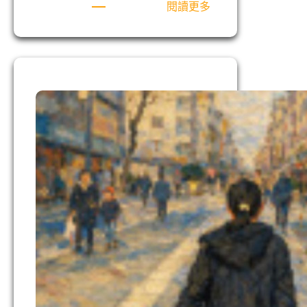
:
閱讀更多
舒
適
圈
從
來
就
不
是
神
的
計
畫