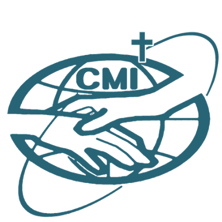
跳
至
主
要
內
容