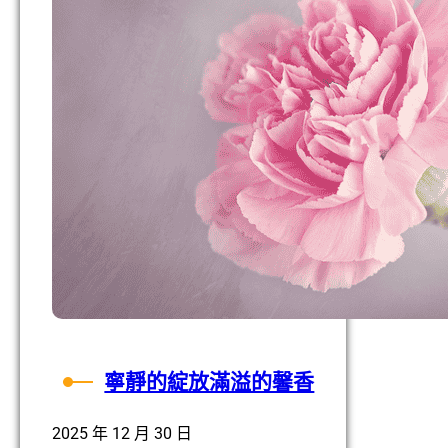
中
的
⼀
位
⽣
命
導
師
寧靜的綻放滿溢的馨⾹
2025 年 12 月 30 日