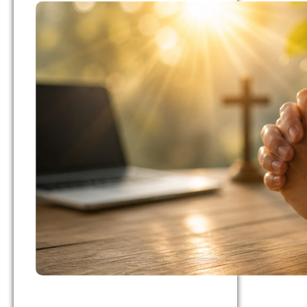
同
行：
我
的
東
埔
寨
宣
教
與
本
土
自
立
之
旅