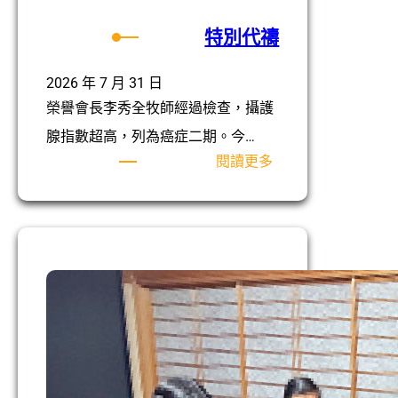
特別代禱
2026 年 7 月 31 日
榮譽會長李秀全牧師經過檢查，攝護
腺指數超高，列為癌症二期。今…
:
閱讀更多
特
別
代
禱