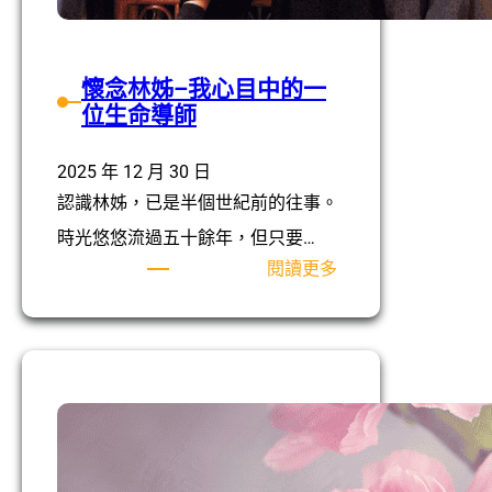
懷念林姊–我⼼⽬中的⼀
位⽣命導師
2025 年 12 月 30 日
認識林姊，已是半個世紀前的往事。
時光悠悠流過五⼗餘年，但只要…
:
閱讀更多
懷
念
林
姊
–
我
⼼
⽬